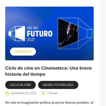
FINALIZADO
Ciclo de cine en Cinemateca: Una breve
historia del tiempo
CICLO DE CINE
DÍA DEL FUTURO 2021
noviembre 13, 2021
7:45 pm
No solo la imaginación política propone futuros posibles: el